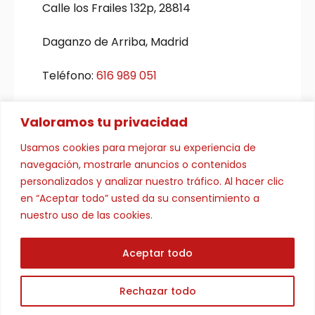
Calle los Frailes 132p, 28814
Daganzo de Arriba, Madrid
Teléfono:
616 989 051
Email:
eypelpron@eypelpron.es
Valoramos tu privacidad
Usamos cookies para mejorar su experiencia de
navegación, mostrarle anuncios o contenidos
personalizados y analizar nuestro tráfico. Al hacer clic
© Copyright 2025 | Elpron
en “Aceptar todo” usted da su consentimiento a
Aviso legal y Privacidad
|
Accesibilidad
| Diseñado por
nuestro uso de las cookies.
Citiservi Media
Aceptar todo
Rechazar todo