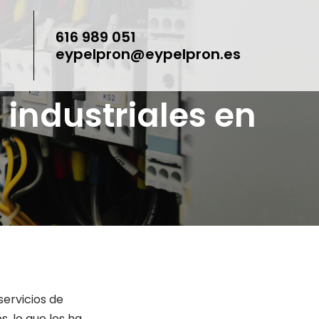
616 989 051
eypelpron@eypelpron.es
 industriales en
servicios de
, lo que les ha