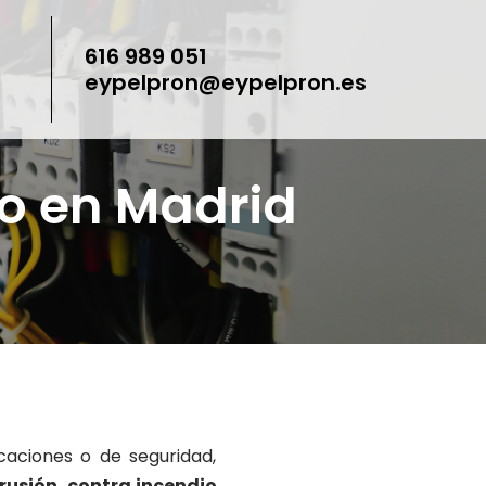
616 989 051
eypelpron@eypelpron.es
io en Madrid
caciones o de seguridad,
rusión, contra incendio