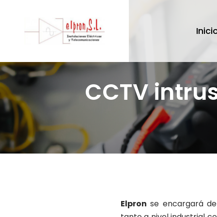
Inici
CCTV intrus
Elpron
se encargará de r
tanto a nivel industrial 