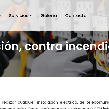
o
Servicios
Galería
Contacto
ión, contra incend
ealizar cualquier instalación eléctrica, de telecomuni
como particular. Por ello ofrecen servicios como
CCTV int