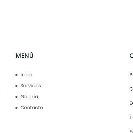
MENÚ
Inicio
P
Servicios
C
s
Galería
D
Contacto
T
E