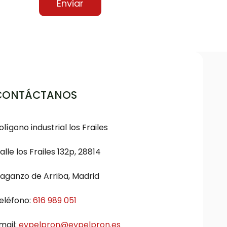
CONTÁCTANOS
olígono industrial los Frailes
alle los Frailes 132p, 28814
aganzo de Arriba, Madrid
eléfono:
616 989 051
mail:
eypelpron@eypelpron.es